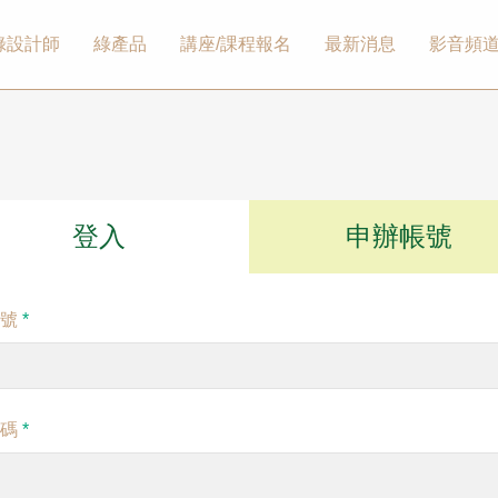
綠設計師
綠產品
講座/課程報名
最新消息
影音頻
登入
申辦帳號
帳號
*
密碼
*