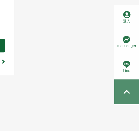
登入
messenger
碼
Line