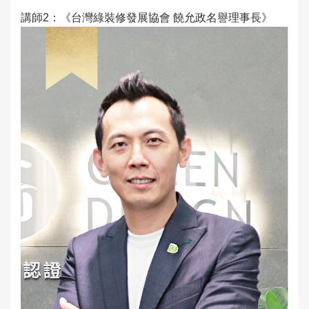
講師2：《台灣綠裝修發展協會 饒允政名譽理事長》