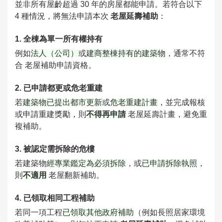
並非所有屋齡超過 30 年的房屋都能申請。若符合以下
4 種情況，將無法申請本次
老屋延壽補助
：
1. 全棟為單一所有權持有
例如
法人（公司）
或
建商整棟持有的建築物
，通常不符
合 老屋補助申請資格。
2. 已申請都更或危老重建
若
建築物已提出都市更新
或
危老重建計畫
，並完成報核
或申請重建獎勵，則
不得再申請
老屋延壽計畫，避免重
複補助。
3. 被認定需拆除的危樓
若建築物
經專業鑑定為必須拆除
，或
已申請拆除執照
，
則
不適用
老屋翻新補助。
4. 已領取相同工程補助
若同一項工程
已領取其他政府補助
（
例如長照居家環境