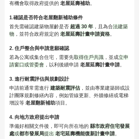
有機會取得政府提供的
老屋延壽補助
。
1.確認是否符合老屋翻新補助條件
首先需確認建築物屋齡是否
超過 30 年
，且為合
法建築
物
，並符合政府規定的
老屋延壽計畫申請資格
。
2. 住戶整合與申請意願確認
若為公寓或集合住宅，需要先
取得住戶共識
，並成
立申
請窗口或管委會
，以利後續申請
老屋延壽計畫申請
。
3. 進行耐震評估與規劃設計
申請前通常需進行
建築耐震評估
，並由專業建築師或設
計團隊規劃修繕內容，例如管線更新、外牆修繕或電梯
增設等
老屋翻新補助
項目。
4. 向地方政府提出申請
準備好相關文件後，即可向所在地的
縣市政府住宅發展
處
或
都市發展局
提出
老宅延壽機能復新計畫申請
。