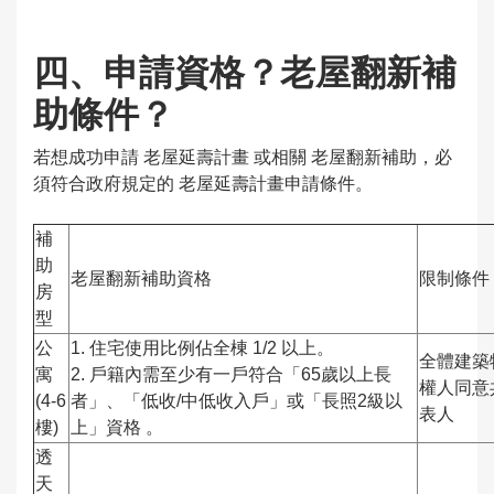
四、申請資格？老屋翻新補
助條件？
若想成功申請 老屋延壽計畫 或相關 老屋翻新補助，必
須符合政府規定的 老屋延壽計畫申請條件。
補
助
老屋翻新補助資格
限制條件
房
型
公
1. 住宅使用比例佔全棟 1/2 以上。
全體建築
寓
2. 戶籍內需至少有一戶符合「65歲以上長
權人同意
(4-6
者」、「低收/中低收入戶」或「長照2級以
表人
樓)
上」資格 。
透
天