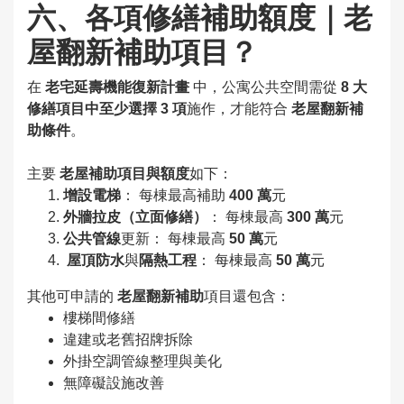
六、各項修繕補助額度｜老
屋翻新補助項目？
在
老宅延壽機能復新計畫
中，公寓公共空間需從
8 大
修繕項目中至少選擇 3 項
施作，才能符合
老屋翻新補
助條件
。
主要
老屋補助項目與額度
如下：
增設電梯
： 每棟最高補助
400 萬
元
外牆拉皮（立面修繕）
： 每棟最高
300 萬
元
公共管線
更新： 每棟最高
50 萬
元
屋頂防水
與
隔熱工程
： 每棟最高
50 萬
元
其他可申請的
老屋翻新補助
項目還包含：
樓梯間修繕
違建或老舊招牌拆除
外掛空調管線整理與美化
無障礙設施改善