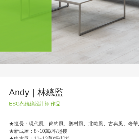
Andy｜林總監
ESG永續綠設計師 作品
★擅長：現代風、簡約風、鄉村風、北歐風、古典風、奢華
★新成屋：8~10萬/坪/起接
★中古屋：11~13萬/坪/起接