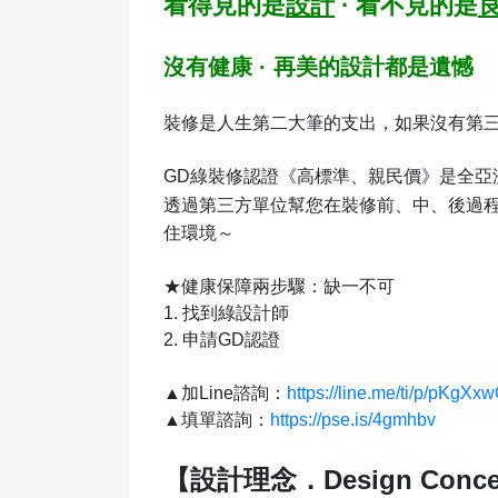
看得見的是
設計
· 看不見的是
沒有健康 · 再美的設計都是遺憾
裝修是人生第二大筆的支出，如果沒有第
GD綠裝修認證《高標準、親民價》是全亞
透過第三方單位幫您在裝修前、中、後過程
住環境～
★健康保障兩步驟：缺一不可
1. 找到綠設計師
2. 申請GD認證
▲加Line諮詢：
https://line.me/ti/p/pKgX
▲填單諮詢：
https://pse.is/4gmhbv
【設計理念．Design Conce