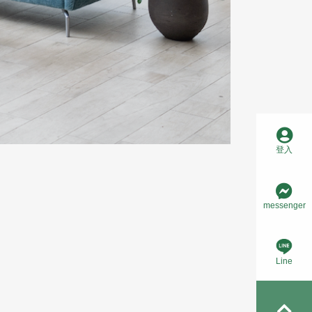
登入
messenger
Line