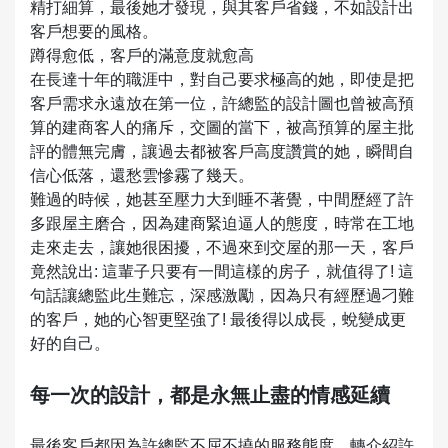
精打細算，最後她才發現，與其客戶省錢，不如設計出
客戶想要的風格。
蹲得愈低，客戶的滿意度就愈高
在長達十年的職涯中，對自己要求極高的她，即使是把
客戶需求永遠放在第一位，許總監的設計圖也曾被高預
算的建商客人的痛斥，交圖的當下，被高預算的屋主批
評的體無完膚，讓過去都被客戶高度讚賞的她，瞬間自
信心低落，還愁雲慘霧了幾天。
難過的時候，她甚至壓力大到睡不著覺，中間歷經了許
多跟屋主磨合，因為建商緊迫逼人的態度，時常在工地
走來走去，讓她很困擾，不過來到交屋的那一天，客戶
竟然說出: 這輩子只要有一間這樣的房子，就值得了! 這
句話讓總監此生難忘，深感激勵，因為只有經歷過刁難
的客戶，她的心智更堅強了! 最後得以成長，蛻變成更
好的自己。
每一次的設計，都是永無止盡的情感延續
最後客戶都因為許總監不屈不撓的服務態度，轉介紹許