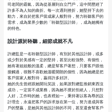
司老闆的霸氣，因為從基層到自立門戶，這中間歷經了
許多不為人知的曲折。每一次遇到挫折，她堅持下去的
動力，來自於把客戶當成家人般對待，努力聆聽客戶的
需求，成為業界少數的「聆聽型設計師」，成為她獨有
的特色。
設計源於聆聽，細節成就不凡
許總監是一名聆聽型設計師，有別於其他設計師，或多
或少對於美感有一定的堅持，甚至比較強勢、有個性，
她有著姐姐般的溫柔，總是幫客戶著想，只要客戶跟他
接觸過，很難不喜歡她溫暖開朗的個性，因為她總是把
客戶當家人般對待，贏得許多好評。
她的先生曾經跟她開玩笑說，如果誰對總監推銷東西沒
成功，一定當不成業務，因為她不擅於拒絕人，只想對
人好，工作時的她，也表裡如一，秉持著以客為尊的設
計理念，永遠把客戶的訴求放在第一位，努力達成與客
戶的雙贏，是她與其他設計師的不同，甚至還會幫客戶