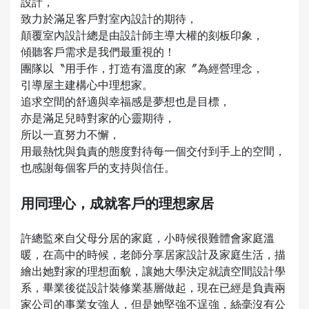
設計，
致力於滿足客戶對室內設計的期待，
顛覆室內設計總是由設計師主導大權的刻板印象，
傾聽客戶需求是我們最重視的！
團隊以〝用手作，打造有溫度的家〞為經營理念，
引導屋主建構心中理想家。
追求空間的舒適與幸福感是夢想也是目標，
亦是滿足兒時對家的心靈期待，
所以一直努力不懈，
用最熱忱與負責的態度對待每一個交付到手上的空間，
也感謝每個客戶的支持與信任。
用同理心，成就客戶的理想家居
許總監來自父母分居的家庭，小時候很難體會家庭溫
暖，在高中的時候，老師分享居家設計及家庭生活，描
繪出她對家的理想面貌，讓她大學決定就讀空間設計學
系，畢業後從設計裝修業基層做起，現在已經是負責兩
家公司的事業女強人，但是她堅強不逞強，絲毫沒有公